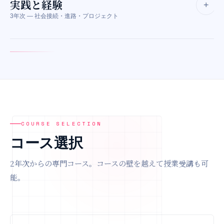
実践と経験
信、探究活動などに触れながら、自分に合う学び方や表現方法を
+
メタバース登校体験
専門家による特別授業
3年次 — 社会接続・進路・プロジェクト
見つけます。挑戦は一度きりじゃない。やってみて、振り返り、
また挑む。
レポート学習（国・数・英）
コミュニティ形成
3年次は、これまでの学びを進路や社会につなげる時期です。作
品や活動をポートフォリオにまとめ、外部連携プロジェクトでの
イノベーティブコース授業
クリエイティブコース授業
発表を通して、3年間の経験を自分の強みへ変えます。卒業は、
動画編集・デザイン
起業・ビジネス基礎
次の一歩です。
AI工学・LLM基礎
プレゼンテーション
大手企業・地域団体連携
融合プロジェクト
COURSE SELECTION
メタバースプロジェクト
ポートフォリオ制作
卒業プレゼンテーション
コース選択
社会人メンタリング
個別進路サポート
2年次からの専門コース。コースの壁を越えて授業受講も可
能。