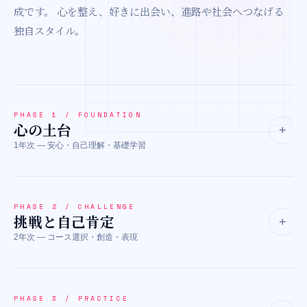
成です。
心を整え、好きに出会い、進路や社会へつなげる
独自スタイル。
PHASE 1 / FOUNDATION
心の土台
+
1年次 — 安心・自己理解・基礎学習
1年次は、安心して学校生活を始めるための準備期間です。自己
理解、対話、相手の気持ちを理解する力、SNSリテラシー、メン
PHASE 2 / CHALLENGE
挑戦と自己肯定
タルセルフケアなどを学びます。参加方法を調整しながら、自分
+
2年次 — コース選択・創造・表現
のペースで登校する。「ここなら続けられそう」——そう感じら
れる学びを育てます。
2年次は、自分の「好き」や「やってみたい」に向き合う時期で
す。動画制作、デザイン、メタバース制作、AI活用、企画、発
PHASE 3 / PRACTICE
心理的安全の授業
自己理解ワークショップ