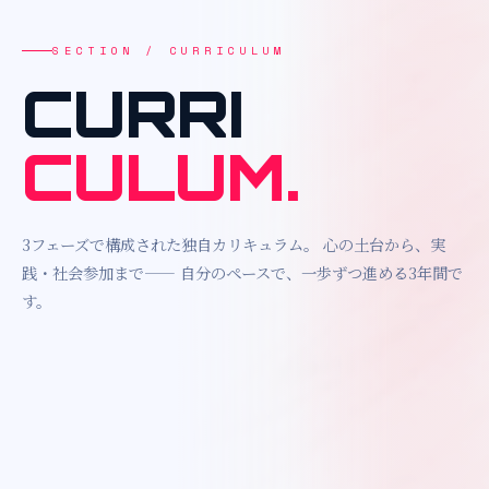
SECTION / CURRICULUM
CURRI
CULUM.
3フェーズで構成された独自カリキュラム。
心の土台から、実
践・社会参加まで——
自分のペースで、一歩ずつ進める3年間で
す。