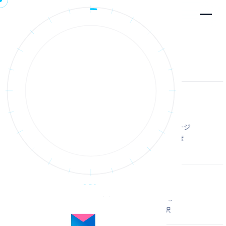
VER.1.0
ホーム
無料相談・見学 — FREE EXPERIENCE
学校概要
MVPの世界を
What is MVP?
体験
してみよう
創設者メッセージ
バージョン制度
授業を体験したり、キャンパスを見学したり、
MVPの独自性
まずは気軽に参加してみてください。
VRヘッドセットは不要です。スマホ・PCで参加できます。
カリキュラム
Phase 1〜3
すべて無料
VRなしでOK
コース選択