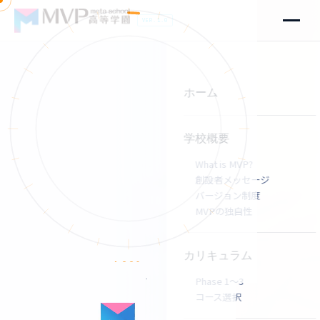
VER.1.0
ホーム
学校概要
What is MVP?
創設者メッセージ
バージョン制度
MVPの独自性
カリキュラム
Phase 1〜3
コース選択