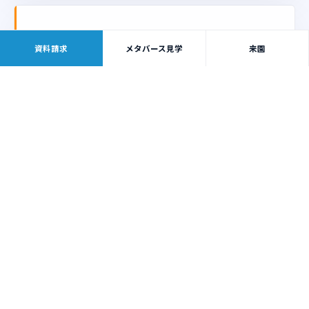
資料請求
メタバース見学
来園
CR
フリーランス・クリエイター
動画・デザイン・音楽・プログラミングで独立す
る。SNS運用・クライアントワーク・プラットフォー
ム収益化まで、実践で鍛える。
動画クリエイター
デザイナー
エンジニア
作曲家