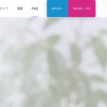
ライフ
進路
FAQ
資料請求
→
無料相談・見学
メタバース体験
cluster / VRChat でキャンパスを体験
VRヘッドセット不要・全国どこからでも参加可
ス選択制。
rd で仲間とつながる。
来園・メタバース見学
の独自性
教育理念
コース選択
必修カリキュラム
来校（VR体験あり）またはメタバース内ツアー
保護者同席推奨
Zoom個別説明会
カリキュラム・学費・進路をZoomでご説明
保護者同席歓迎