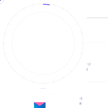
VER.1.0
ホーム
学校概要
What is MVP?
創設者メッセージ
ABOUT
CURRICULUM
CAMPUS LIFE
CAREER
バージョン制度
MVPの独自性
カリキュラム
Phase 1〜3
コース選択