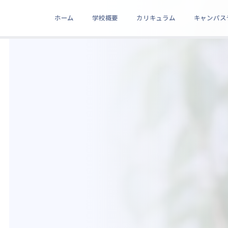
ホーム
学校概要
カリキュラム
キャンパス
学校概要
カリキュラム
キャンパスライフ
進路実績
MVPの理念・コンセプト・創設者メッセージ・バージョン制度について
3フェーズで構成された独自カリキュラム。イノベーティブ & クリエイティブコー
メタバース空間での授業・放課後 & リアルイベント。cluster / VRChat / Disco
大学進学・就職・起業・フリーランス。多様な進路をMVPがサポートします。
What is MVP?
創設者メッセージ
バージョン制度
MVP
Phase 1 心の土台
Phase 2 挑戦と自己肯定
Phase 3 実践と経験
メタバース空間
メタバース動画
リアルイベント
部活動
大学進学
選べる進路
起業・独立
進路サポート