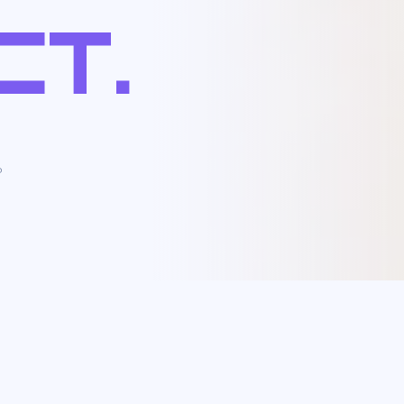
CT.
。